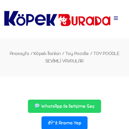
Anasayfa
Anasayfa
/
Köpek İlanları
/
Toy Poodle
/
TOY POODLE
SEVİMLİ YAVRULAR
WhatsApp ile İletişime Geç
ðŸ“ž Arama Yap