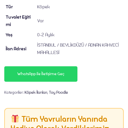
Tür
Köpek
İletişim
Tuvalet Eğiti
Var
mi
Yaş
0-2 Aylık
İSTANBUL / BEYLİKDÜZÜ / ADNAN KAHVECİ
İlan Adresi
MAHALLESİ
WhatsApp ile İletişime Geç
Kategoriler:
Köpek İlanları
,
Toy Poodle
Tüm Yavruların Yanında