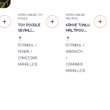
KÖPEK İLANLARI
,
TOY
KÖPEK İLANLARI
,
POODLE
MALTIPOO
TOY POODLE
KAHVE TONLU
SEVİMLİ
MALTİPOO
YAVRULAR
CİNSİ
YAVRULAR EV
İSTANBUL /
İSTANBUL /
ÜRETİMİ
PENDİK /
BAKIRKÖY
ÇAMÇEŞME
/
MAHALLESİ
OSMANİYE
MAHALLESİ