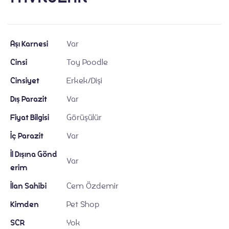
Aşı Karnesi
Var
Cinsi
Toy Poodle
Blog
Cinsiyet
Erkek/Dişi
Dış Parazit
Var
Fiyat Bilgisi
Görüşülür
İç Parazit
Var
İl Dışına Gönd
Var
erim
İlan Sahibi
Cem Özdemir
Kimden
Pet Shop
SCR
Yok