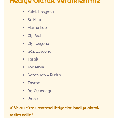
Hediye Olarak Verdiklerimiz
Kulak Losyonu
Su Kabı
Mama Kabı
Çiş Pedi
Çiş Losyonu
Göz Losyonu
Tarak
Konserve
Şampuan – Pudra
Tasma
Diş Oyuncağı
Yatak
✔ Yavru tüm yaşamsal ihtiyaçları hediye olarak
teslim edilir.!