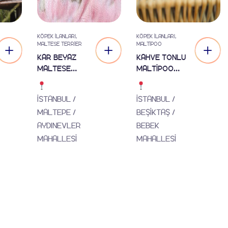
KÖPEK İLANLARI
,
KÖPEK İLANLARI
,
MALTESE TERRIER
MALTIPOO
KAR BEYAZ
KAHVE TONLU
MALTESE
MALTİPOO
TERRİER
CİNSİ
CİNSLERİ
YAVRULAR EV
İSTANBUL /
İSTANBUL /
ÜRETİMİ
MALTEPE /
BEŞİKTAŞ /
AYDINEVLER
BEBEK
MAHALLESİ
MAHALLESİ