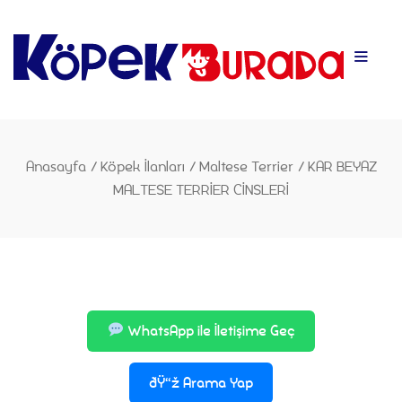
Anasayfa
Anasayfa
/
Köpek İlanları
/
Maltese Terrier
/
KAR BEYAZ
MALTESE TERRİER CİNSLERİ
WhatsApp ile İletişime Geç
ðŸ“ž Arama Yap