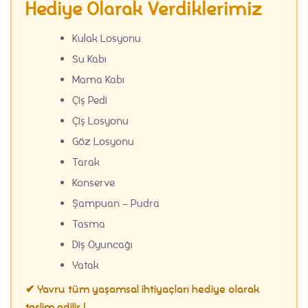
Hediye Olarak Verdiklerimiz
Kulak Losyonu
Su Kabı
Mama Kabı
Çiş Pedi
Çiş Losyonu
Göz Losyonu
Tarak
Konserve
Şampuan – Pudra
Tasma
Diş Oyuncağı
Yatak
✔ Yavru tüm yaşamsal ihtiyaçları hediye olarak
teslim edilir.!