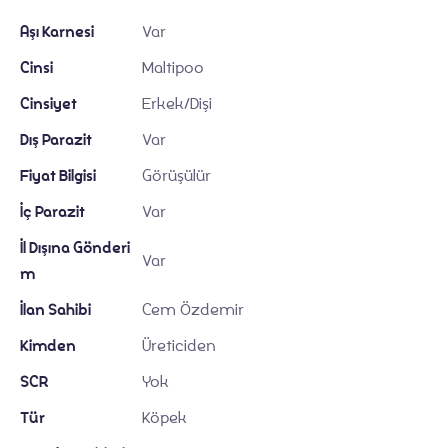
Hakkımızda
Aşı Karnesi
Var
Cinsi
Maltipoo
Cinsiyet
Erkek/Dişi
Dış Parazit
Var
Fiyat Bilgisi
Görüşülür
İç Parazit
Var
İl Dışına Gönderi
Var
m
İlan Sahibi
Cem Özdemir
Köpek İlanları
Kimden
Üreticiden
SCR
Yok
Tür
Köpek