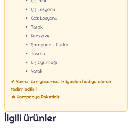
Çiş Pedi
Çiş Losyonu
Göz Losyonu
Tarak
Blog
Konserve
Şampuan – Pudra
Tasma
Diş Oyuncağı
Yatak
✔ Yavru tüm yaşamsal ihtiyaçları hediye olarak
teslim edilir.!
🔥 Kampanya Paketidir!
İlgili ürünler